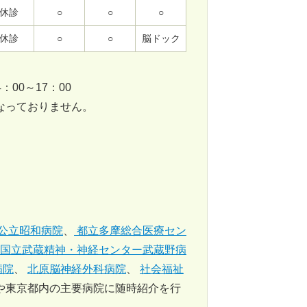
休診
○
○
○
休診
○
○
脳ドック
00～17：00
なっておりません。
公立昭和病院
、
都立多摩総合医療セン
国立武蔵精神・神経センター武蔵野病
病院
、
北原脳神経外科病院
、
社会福祉
や東京都内の主要病院に随時紹介を行