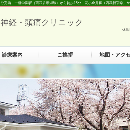
2台分完備 一橋学園駅（西武多摩湖線）から徒歩15分 花小金井駅（西武新宿線）か
脳神経・頭痛クリニック
休診
診療案内
ご挨拶
地図・アク