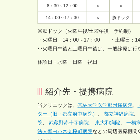
8：30～12：00
○
○
14：00～17：30
○
脳ドック
※脳ドック（火曜午後/土曜午後 予約制）
・火曜日：14：00～17：00 ・土曜日：14：
※火曜日午後と土曜日午後は、一般診療は行
休診日：水曜・日曜・祝日
紹介先・提携病院
当クリニックは、
杏林大学医学部附属病院
、
ター（旧・都立府中病院）
、
都立神経病院
、
院
、
武蔵野赤十字病院
、
東大和病院
、
一橋
法人聖ヨハネ会桜町病院
などの周辺医療機関