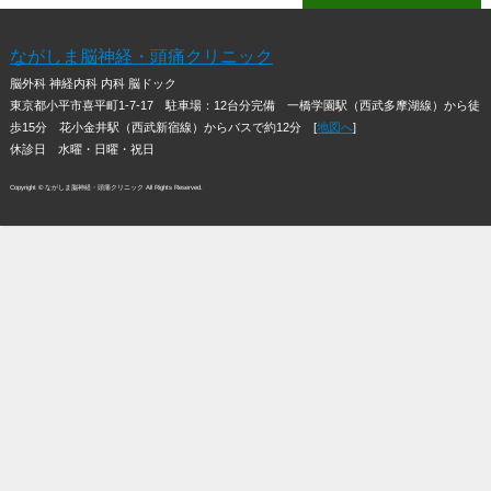
ながしま脳神経・頭痛クリニック
脳外科 神経内科 内科 脳ドック
東京都小平市喜平町1-7-17
駐車場：12台分完備 一橋学園駅（西武多摩湖線）から徒
歩15分 花小金井駅（西武新宿線）からバスで約12分 [
地図へ
]
休診日 水曜・日曜・祝日
Copyright © ながしま脳神経・頭痛クリニック All Rights Reserved.