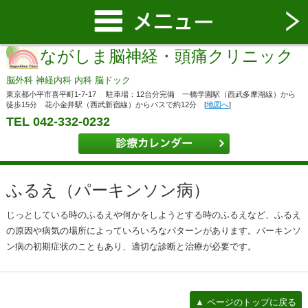
ながしま脳神経・頭痛クリニック
脳外科 神経内科 内科 脳ドック
東京都小平市喜平町1-7-17 駐車場：12台分完備 一橋学園駅（西武多摩湖線）から
徒歩15分 花小金井駅（西武新宿線）からバスで約12分 [
地図へ
]
TEL 042-332-0232
ふるえ（パーキンソン病）
じっとしている時のふるえや何かをしようとする時のふるえなど、ふるえ
の原因や病気の場所によっていろいろなパターンがあります。パーキンソ
ン病の初期症状のこともあり、適切な診断と治療が必要です。
▲ ページのトップに戻る