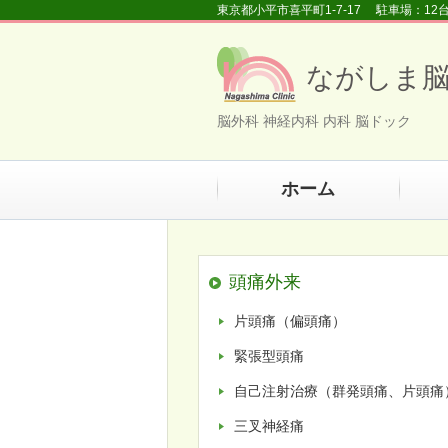
東京都小平市喜平町1-7-17 駐車場：1
ながしま
脳外科 神経内科 内科 脳ドック
ホーム
頭痛外来
片頭痛（偏頭痛）
緊張型頭痛
自己注射治療（群発頭痛、片頭痛
三叉神経痛