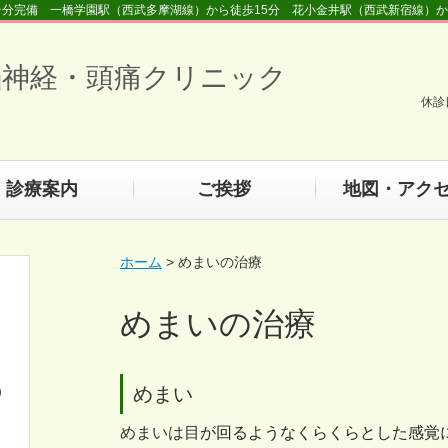
2台分完備 一橋学園駅（西武多摩湖線）から徒歩15分 花小金井駅（西武新宿線）か
脳神経・頭痛クリニック
休診
診療案内
ご挨拶
地図・アク
ホーム
> めまいの治療
めまいの治療
）
めまい
めまいは目
が回るようなくらくらとした感覚