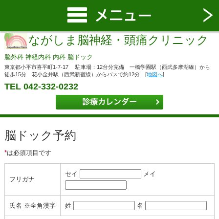
ながしま脳神経・頭痛クリニック
脳外科 神経内科 内科 脳ドック
東京都小平市喜平町1-7-17 駐車場：12台分完備 一橋学園駅（西武多摩湖線）から
徒歩15分 花小金井駅（西武新宿線）からバスで約12分 [
地図へ
]
TEL 042-332-0232
脳ドック予約
*
は必須項目です
セイ
メイ
フリガナ
氏名 ※全角漢字
姓
名