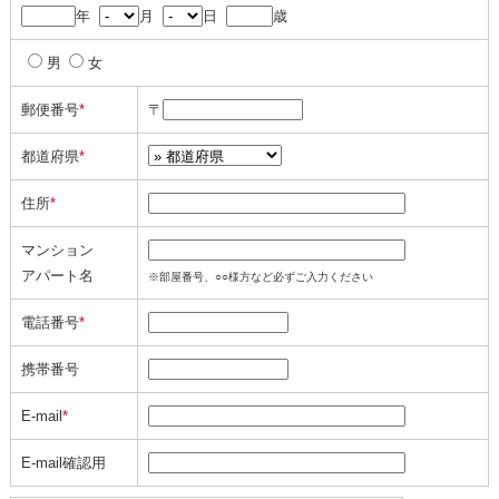
年
月
日
歳
男
女
郵便番号
*
〒
都道府県
*
住所
*
マンション
アパート名
※部屋番号、○○様方など必ずご入力ください
電話番号
*
携帯番号
E-mail
*
E-mail確認用