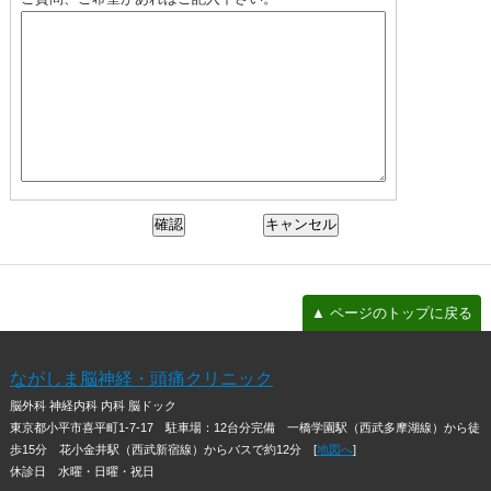
▲ ページのトップに戻る
ながしま脳神経・頭痛クリニック
脳外科 神経内科 内科 脳ドック
東京都小平市喜平町1-7-17
駐車場：12台分完備 一橋学園駅（西武多摩湖線）から徒
歩15分 花小金井駅（西武新宿線）からバスで約12分 [
地図へ
]
休診日 水曜・日曜・祝日