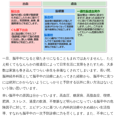
一旦、脳卒中になると寝たきりになることもまれではありませんし、たと
え軽くてもなんらかの後遺症によって日常生活に支障をきたすため、大多
数は家族も巻き込んでつらい余生を余儀なくされてしまいます。長い間、
脳神経外科医として脳卒中の治療にあたってきた経験から、脳卒中に克つ
には絶対にかからないようにしっかりと予防する以外に良い方法はないと
いう強い思いでいます。
幸い脳卒中の原因は分かっています。高血圧、糖尿病、高脂血症、喫煙、
肥満、ストレス、過度の飲酒、不整脈など明らかになっている脳卒中の危
険因子に対して、エビデンスに基づいた内科的治療やきめ細かい生活指
導、すなわち脳卒中の一次予防診療に力を尽くします。また、不幸にして