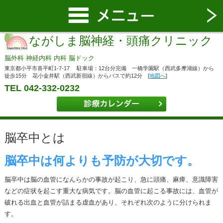
ながしま脳神経・頭痛クリニック
脳外科 神経内科 内科 脳ドック
東京都小平市喜平町1-7-17 駐車場：12台分完備 一橋学園駅（西武多摩湖線）から
徒歩15分 花小金井駅（西武新宿線）からバスで約12分 [
地図へ
]
TEL 042-332-0232
脳卒中とは
脳卒中は何よりも予防が大切です。
脳卒中は脳の血管になんらかの事故が起こり、急に頭痛、麻痺、意識障害
などの症状を起こす重大な病気です。脳の血管に起こる事故には、血管が
破れる出血と血管が詰まる虚血があり、それぞれ次のように分けられま
す。