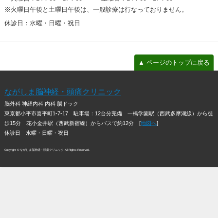
※火曜日午後と土曜日午後は、一般診療は行なっておりません。
休診日：水曜・日曜・祝日
▲ ページのトップに戻る
ながしま脳神経・頭痛クリニック
脳外科 神経内科 内科 脳ドック
東京都小平市喜平町1-7-17
駐車場：12台分完備 一橋学園駅（西武多摩湖線）から徒
歩15分 花小金井駅（西武新宿線）からバスで約12分 [
地図へ
]
休診日 水曜・日曜・祝日
Copyright © ながしま脳神経・頭痛クリニック All Rights Reserved.