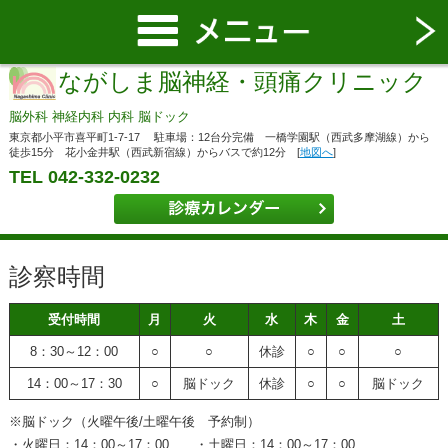
ながしま脳神経・頭痛クリニック
脳外科 神経内科 内科 脳ドック
東京都小平市喜平町1-7-17 駐車場：12台分完備 一橋学園駅（西武多摩湖線）から
徒歩15分 花小金井駅（西武新宿線）からバスで約12分 [
地図へ
]
TEL 042-332-0232
診察時間
受付時間
月
火
水
木
金
土
8：30～12：00
○
○
休診
○
○
○
14：00～17：30
○
脳ドック
休診
○
○
脳ドック
※脳ドック（火曜午後/土曜午後 予約制）
・火曜日：14：00～17：00 ・土曜日：14：00～17：00